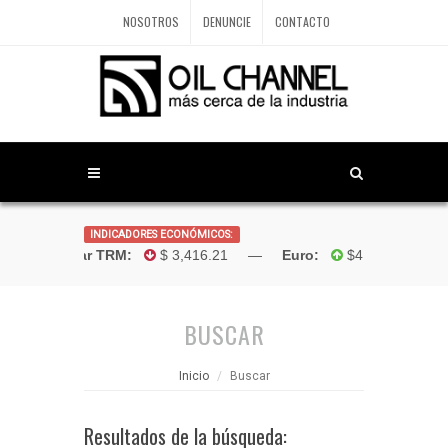
NOSOTROS
DENUNCIE
CONTACTO
INDICADORES ECONÓMICOS:
Dólar TRM:
$ 3,416.21 —
Euro:
$4,181.96 —
Bo
BUSCAR
Inicio
Buscar
Resultados de la búsqueda: