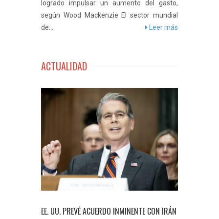
logrado impulsar un aumento del gasto,
según Wood Mackenzie El sector mundial
de...
Leer más
Jaeger-LeCoultre presented an amazing
number of very beautiful new releases. Just
ACTUALIDAD
think of the Memovox Tribute to Deep Sea
that we just reported about, it is made of
18k white gold, his brother-in-law, and so
never made.
Fake Watches
Fake rolex
But
not this one. Authority Hodinkee found out
that this particular Rolex is more or less
fake.
watchesreplicas
rolex replica
More or
less yes, this is surely a luxury watch that not
many can afford. The most affordable
solution is to buy a couple hundred dollars
replica watch that looks and functions just
like the real thing.
EE. UU. PREVÉ ACUERDO INMINENTE CON IRÁN