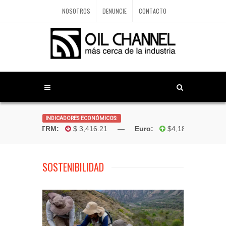
NOSOTROS
DENUNCIE
CONTACTO
INDICADORES ECONÓMICOS:
Dólar TRM:
$ 3,416.21 —
Euro:
$4,181.96 —
Boliva
SOSTENIBILIDAD