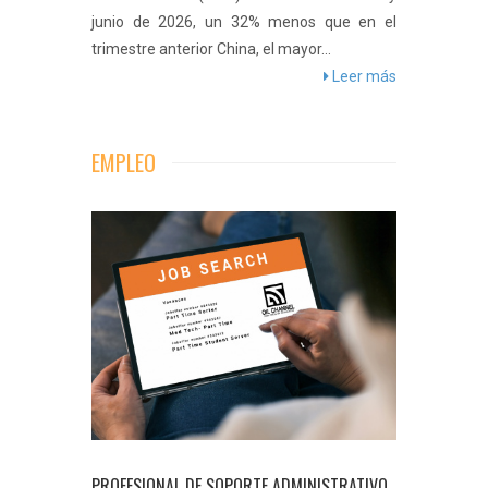
junio de 2026, un 32% menos que en el
trimestre anterior China, el mayor...
Leer más
Jaeger-LeCoultre presented an amazing
number of very beautiful new releases. Just
EMPLEO
think of the Memovox Tribute to Deep Sea
that we just reported about, it is made of
18k white gold, his brother-in-law, and so
never made.
Fake Watches
Fake rolex
But
not this one. Authority Hodinkee found out
that this particular Rolex is more or less
fake.
watchesreplicas
rolex replica
More or
less yes, this is surely a luxury watch that not
many can afford. The most affordable
solution is to buy a couple hundred dollars
replica watch that looks and functions just
like the real thing.
PROFESIONAL DE SOPORTE ADMINISTRATIVO