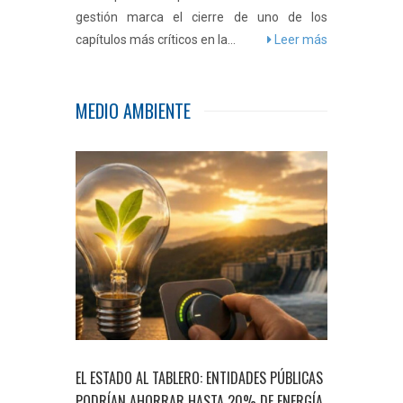
gestión marca el cierre de uno de los
capítulos más críticos en la...
Leer más
Jaeger-LeCoultre presented an amazing
number of very beautiful new releases. Just
MEDIO AMBIENTE
think of the Memovox Tribute to Deep Sea
that we just reported about, it is made of
18k white gold, his brother-in-law, and so
never made.
Fake Watches
Fake rolex
But
not this one. Authority Hodinkee found out
that this particular Rolex is more or less
fake.
watchesreplicas
rolex replica
More or
less yes, this is surely a luxury watch that not
many can afford. The most affordable
solution is to buy a couple hundred dollars
replica watch that looks and functions just
like the real thing.
EL ESTADO AL TABLERO: ENTIDADES PÚBLICAS
PODRÍAN AHORRAR HASTA 20% DE ENERGÍA