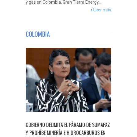
y gas en Colombia, Gran Tierra Energy...
Leer más
Jaeger-LeCoultre presented an amazing
number of very beautiful new releases. Just
COLOMBIA
think of the Memovox Tribute to Deep Sea
that we just reported about, it is made of
18k white gold, his brother-in-law, and so
never made.
Fake Watches
Fake rolex
But
not this one. Authority Hodinkee found out
that this particular Rolex is more or less
fake.
watchesreplicas
rolex replica
More or
less yes, this is surely a luxury watch that not
many can afford. The most affordable
solution is to buy a couple hundred dollars
replica watch that looks and functions just
like the real thing.
GOBIERNO DELIMITA EL PÁRAMO DE SUMAPAZ
Y PROHÍBE MINERÍA E HIDROCARBUROS EN