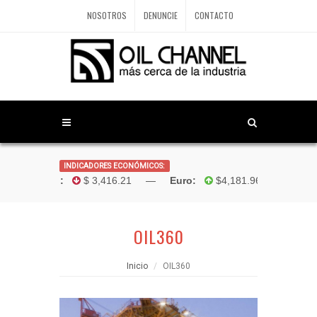
NOSOTROS
DENUNCIE
CONTACTO
INDICADORES ECONÓMICOS:
lar TRM:
$ 3,416.21 —
Euro:
$4,181.96 —
Bolivar:
OIL360
Inicio
OIL360