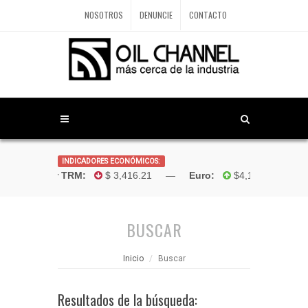
NOSOTROS
DENUNCIE
CONTACTO
INDICADORES ECONÓMICOS:
Dólar TRM:
$ 3,416.21 —
Euro:
$4,181.96 —
Bo
BUSCAR
Inicio
Buscar
Resultados de la búsqueda: