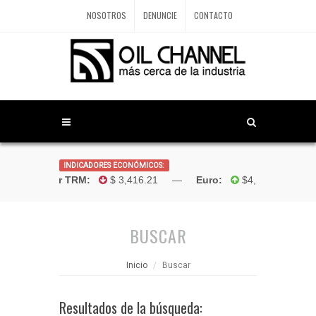
NOSOTROS
DENUNCIE
CONTACTO
INDICADORES ECONÓMICOS:
Dólar TRM:
$ 3,416.21 —
Euro:
$4,181.96 —
Bol
BUSCAR
Inicio
Buscar
Resultados de la búsqueda: