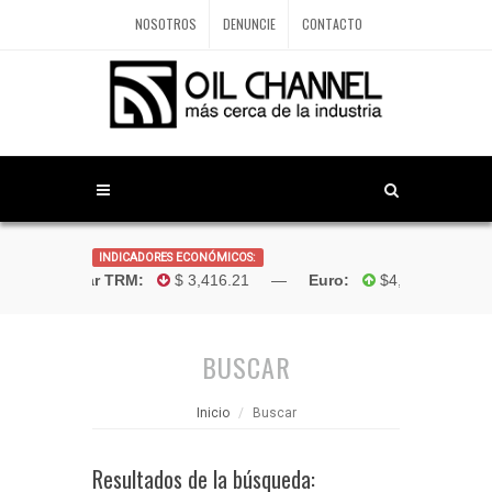
NOSOTROS
DENUNCIE
CONTACTO
INDICADORES ECONÓMICOS:
Dólar TRM:
$ 3,416.21 —
Euro:
$4,181.96 —
Bo
BUSCAR
Inicio
Buscar
Resultados de la búsqueda: