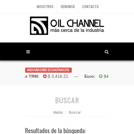
NOSOTROS
DENUNCIE
CONTACTO
INDICADORES ECONÓMICOS:
Dólar TRM:
$ 3,416.21 —
Euro:
$4,181.96 —
Bo
BUSCAR
Inicio
Buscar
Resultados de la búsqueda: