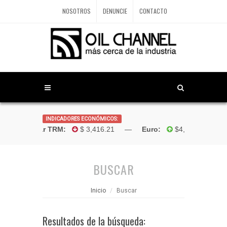
NOSOTROS
DENUNCIE
CONTACTO
INDICADORES ECONÓMICOS:
Dólar TRM:
$ 3,416.21 —
Euro:
$4,181.96 —
Bo
BUSCAR
Inicio
Buscar
Resultados de la búsqueda: