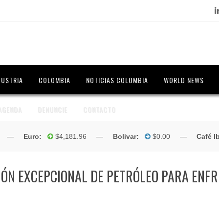
Lin
DUSTRIA
COLOMBIA
NOTICIAS COLOMBIA
WORLD NEWS
AGENDA
DENUNCIE
CONTACTO
$4,181.96 —
Bolivar:
$0.00 —
Café lb. (May 2019) :
IÓN EXCEPCIONAL DE PETRÓLEO PARA ENF