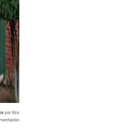
os
por litro
lementación