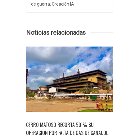
de guerra. Creación IA
Noticias relacionadas
ACUERDO
CERRO MATOSO RECORTA 50 % SU
EL DILE
NES PARA
OPERACIÓN POR FALTA DE GAS DE CANACOL
MERCADO