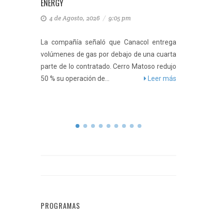
ENERGY
PRODUC
4 de Agosto, 2026
/
9:05 pm
21 de 
ente de
La compañía señaló que Canacol entrega
Por PhD
e podría
volúmenes de gas por debajo de una cuarta
El dete
rgéticas
parte de lo contratado. Cerro Matoso redujo
terminó
50 % su operación de...
Leer más
negoci
eer más
producto
PROGRAMAS