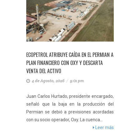
N LA
ECOPETROL ATRIBUYE CAÍDA EN EL PERMIAN A
ECOPETR
 DE
PLAN FINANCIERO CON OXY Y DESCARTA
DE 740.
VENTA DEL ACTIVO
ENERGÍA
4 de Agosto, 2026
/
9:01 pm
4 de 
erataque
Juan Carlos Hurtado, presidente encargado,
La comp
aún no ha
señaló que la baja en la producción del
en EE. 
otal del
Permian se debió a previsiones acordadas
finales
eer más
con su socio operador, Oxy. La cuenca...
meta de
Leer más
barriles..