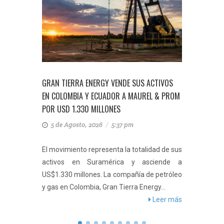
 PERO
URA
GRAN TIERRA ENERGY VENDE SUS ACTIVOS
ECOPETRO
EN COLOMBIA Y ECUADOR A MAUREL & PROM
PLAN FIN
POR USD 1.330 MILLONES
VENTA DE
nta con
 que uno
5 de Agosto, 2026
/
5:37 pm
4 de A
 siendo
eer más
El movimiento representa la totalidad de sus
Juan Car
activos en Suramérica y asciende a
señaló q
US$1.330 millones. La compañía de petróleo
Permian 
y gas en Colombia, Gran Tierra Energy...
con su so
Leer más