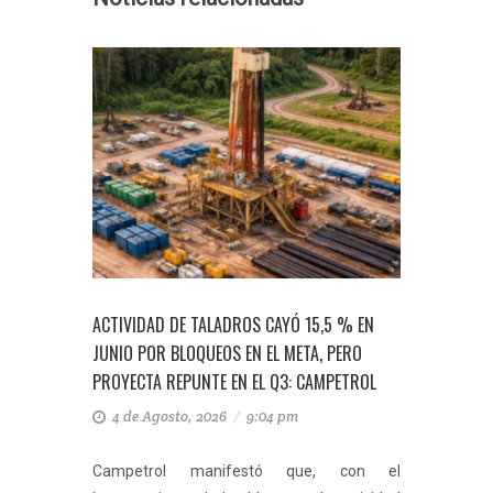
NISTRO
ACTIVIDAD DE TALADROS CAYÓ 15,5 % EN
ECOPETR
 OFERTA
JUNIO POR BLOQUEOS EN EL META, PERO
PLAN FI
PROYECTA REPUNTE EN EL Q3: CAMPETROL
VENTA D
4 de Agosto, 2026
/
9:04 pm
4 de 
nados por
Campetrol manifestó que, con el
Juan Car