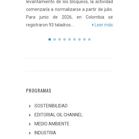
sería en
levantamiento de los bloqueos, la actividad
señaló 
izar en
comenzaría a normalizarse a partir de julio.
Permian
 Foro del
Para junio de 2026, en Colombia se
con su s
eer más
registraron 93 taladros...
Leer más
PROGRAMAS
SOSTENIBILIDAD
EDITORIAL OIL CHANNEL
MEDIO AMBIENTE
INDUSTRIA