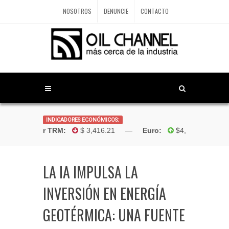
NOSOTROS
DENUNCIE
CONTACTO
INDICADORES ECONÓMICOS:
Dólar TRM:
$ 3,416.21 —
Euro:
$4,181.96 —
B
LA IA IMPULSA LA
INVERSIÓN EN ENERGÍA
GEOTÉRMICA: UNA FUENTE