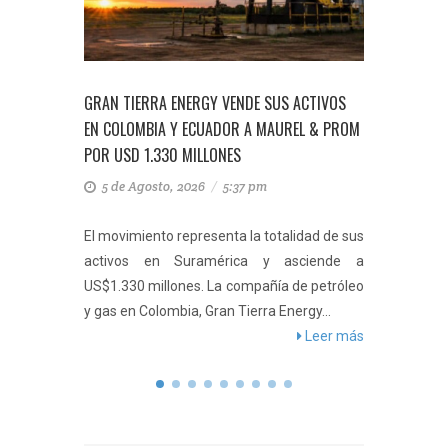
RYAZAN Y
GRAN TIERRA ENERGY VENDE SUS ACTIVOS
GOBIERN
ENTRE
EN COLOMBIA Y ECUADOR A MAUREL & PROM
Y PROHÍ
N
POR USD 1.330 MILLONES
314.700
5 de Agosto, 2026
/
5:37 pm
5 de 
y y Trump
El movimiento representa la totalidad de sus
Esta á
trataron
activos en Suramérica y asciende a
hectáre
militar,
US$1.330 millones. La compañía de petróleo
grande
refuerzo
y gas en Colombia, Gran Tierra Energy...
presiden
eer más
Leer más