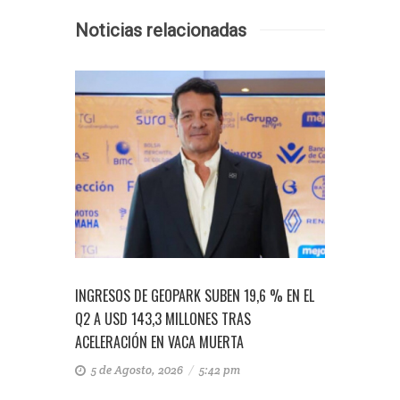
Noticias relacionadas
19,6 % EN EL
REFORMA TRIBUTARIA RADICADA
EN
S
IMPACTARÍA AL SECTOR ENERGÉTICO ENTRE
DO
$3,5 Y $4 BILLONES DE PESOS
SU
22 de Julio, 2026
/
3:06 pm