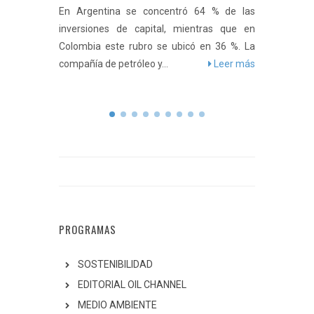
 64 % de las
IVA a combustibles, aportes a seguridad
Wo
entras que en
social e impulso a energías renovables son
es
ó en 36 %. La
algunos de los puntos de la iniciativa. El
cr
Leer más
gobierno del presidente Gustavo
Ma
Petro llevó...
Leer más
PROGRAMAS
SOSTENIBILIDAD
EDITORIAL OIL CHANNEL
MEDIO AMBIENTE