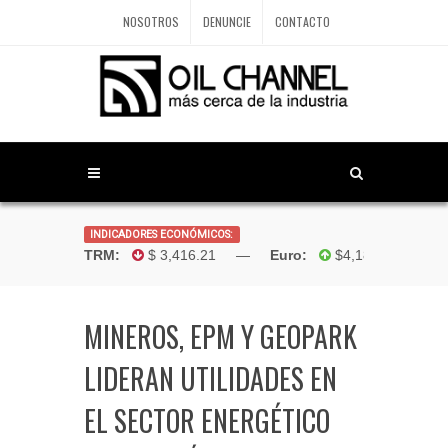
NOSOTROS
DENUNCIE
CONTACTO
INDICADORES ECONÓMICOS:
Dólar TRM:
$ 3,416.21 —
Euro:
$4,181.96 —
Boliv
MINEROS, EPM Y GEOPARK
LIDERAN UTILIDADES EN
EL SECTOR ENERGÉTICO