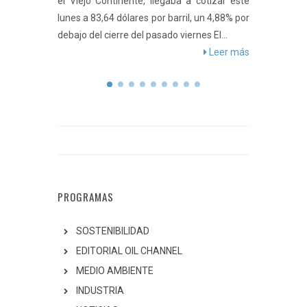
el Viejo Continente, llegaba a cotizar este
ante un renovado 
lunes a 83,64 dólares por barril, un 4,88% por
pausa en la nueva f
debajo del cierre del pasado viernes El...
Los precios del petr
Leer más
PROGRAMAS
SOSTENIBILIDAD
EDITORIAL OIL CHANNEL
MEDIO AMBIENTE
INDUSTRIA