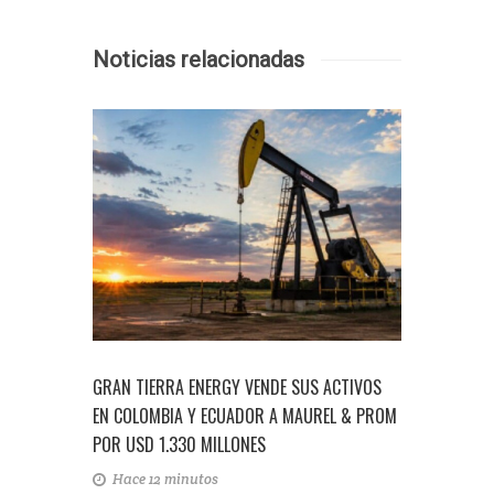
Noticias relacionadas
O
GRAN TIERRA ENERGY VENDE SUS ACTIVOS
PETROBRA
 DEL
EN COLOMBIA Y ECUADOR A MAUREL & PROM
BLOQUE EX
POR USD 1.330 MILLONES
CUENCA D
Hace 12 minutos
12 de Ju