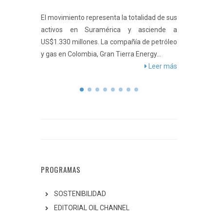
zar la
El movimiento representa la totalidad de sus
La compra 
, busca
activos en Suramérica y asciende a
recabar l
opios
US$1.330 millones. La compañía de petróleo
cumplir 
reducir
y gas en Colombia, Gran Tierra Energy...
petrolera e
er más
Leer más
PROGRAMAS
SOSTENIBILIDAD
EDITORIAL OIL CHANNEL