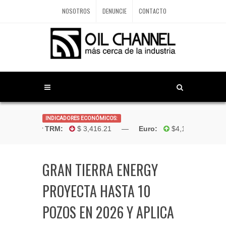
NOSOTROS
DENUNCIE
CONTACTO
INDICADORES ECONÓMICOS:
Dólar TRM:
$ 3,416.21 —
Euro:
$4,181.96 —
B
GRAN TIERRA ENERGY
PROYECTA HASTA 10
POZOS EN 2026 Y APLICA