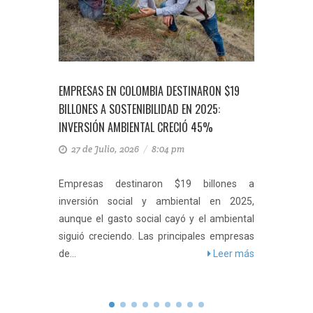
RESAS EN COLOMBIA DESTINARON $19
COLOMBIA LIDERA LA NUEV
LONES A SOSTENIBILIDAD EN 2025:
CAF FINANCIA LAS ESTRAT
ERSIÓN AMBIENTAL CRECIÓ 45%
TRANSICIÓN Y SOSTENIBI
7 de Julio, 2026
/
8:04 pm
23 de Junio, 2026
/
7:26
presas destinaron $19 billones a
Los países miembro
ersión social y ambiental en 2025,
Mesoamérica avanzaron e
que el gasto social cayó y el ambiental
de una agenda regional 
uió creciendo. Las principales empresas
energética y la sostenibili
.
Leer más