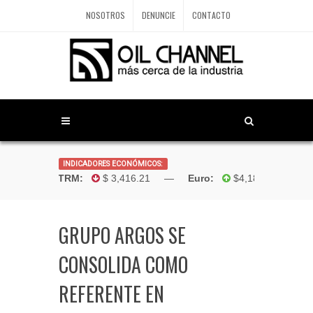
NOSOTROS
DENUNCIE
CONTACTO
INDICADORES ECONÓMICOS:
Dólar TRM:
$ 3,416.21 —
Euro:
$4,181.96 —
Boli
GRUPO ARGOS SE
CONSOLIDA COMO
REFERENTE EN