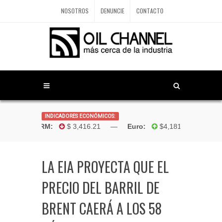
NOSOTROS
DENUNCIE
CONTACTO
INDICADORES ECONÓMICOS:
Dólar TRM:
$ 3,416.21 —
Euro:
$4,181.96 —
Boliv
LA EIA PROYECTA QUE EL
PRECIO DEL BARRIL DE
BRENT CAERÁ A LOS 58