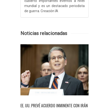
cubierto importantes eventos a nivel
mundial y es un destacado periodista
de guerra. Creación IA
Noticias relacionadas
 A IRÁN Y
EE. UU. PREVÉ ACUERDO INMINENTE CON IRÁN
PRECIOS