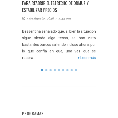
PARA REABRIR EL ESTRECHO DE ORMUZ Y
ANUNCIO
ESTABILIZAR PRECIOS
IRÁN
5 de Agosto, 2026
/
5:44 pm
3 de 
exención
ra Irán y
Bessent ha señalado que, si bien la situación
En concr
 hasta el
sigue siendo algo tensa, se han visto
el Viejo
eer más
bastantes barcos saliendo incluso ahora, por
lunes a 
lo que confía en que, una vez que se
debajo de
reabra...
Leer más
PROGRAMAS