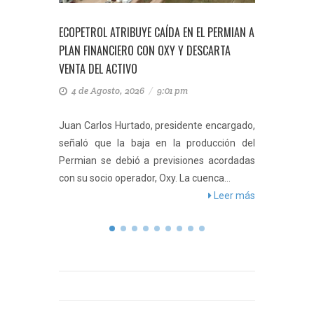
N LA
ECOPETROL ATRIBUYE CAÍDA EN EL PERMIAN A
ECOPETR
 DE
PLAN FINANCIERO CON OXY Y DESCARTA
DE 740.
VENTA DEL ACTIVO
ENERGÍA
4 de Agosto, 2026
/
9:01 pm
4 de 
erataque
Juan Carlos Hurtado, presidente encargado,
La comp
aún no ha
señaló que la baja en la producción del
en EE. 
otal del
Permian se debió a previsiones acordadas
finales
eer más
con su socio operador, Oxy. La cuenca...
meta de
Leer más
barriles..