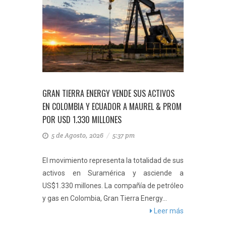
TEN
GRAN TIERRA ENERGY VENDE SUS ACTIVOS
GOBIERN
EN COLOMBIA Y ECUADOR A MAUREL & PROM
Y PROHÍ
 DE
POR USD 1.330 MILLONES
314.700
5 de Agosto, 2026
/
5:37 pm
5 de 
El movimiento representa la totalidad de sus
Esta á
activos en Suramérica y asciende a
hectáre
ambiental
US$1.330 millones. La compañía de petróleo
grande
sca, pero
y gas en Colombia, Gran Tierra Energy...
presiden
inada En
Leer más
eer más