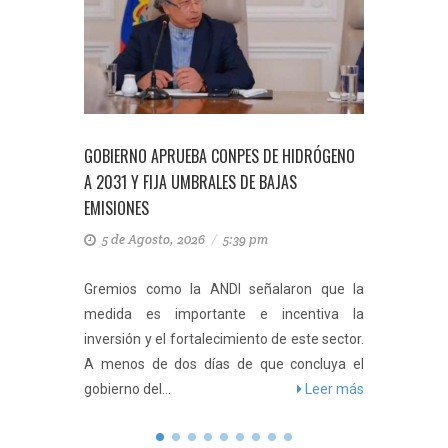
EBA CONPES DE HIDRÓGENO
GOBIERNO DELIMITA EL PÁRAMO DE S
UMBRALES DE BAJAS
Y PROHÍBE MINERÍA E HIDROCARBURO
314.700 HECTÁREAS
 2026
/
5:39 pm
5 de Agosto, 2026
/
5:34 pm
la ANDI señalaron que la
Esta área comprende más de 3
portante e incentiva la
hectáreas y es el complejo de pára
ortalecimiento de este sector.
grande del mundo. El gobiern
s días de que concluya el
presidente Gustavo Petro, a través...
Leer más
Le