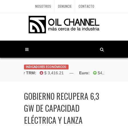
NOSOTROS
DENUNCIE
CONTACTO
INDICADORES ECONÓMICOS:
Dólar TRM:
$ 3,416.21 —
Euro:
$4,181.96 —
Bol
GOBIERNO RECUPERA 6,3
GW DE CAPACIDAD
ELÉCTRICA Y LANZA