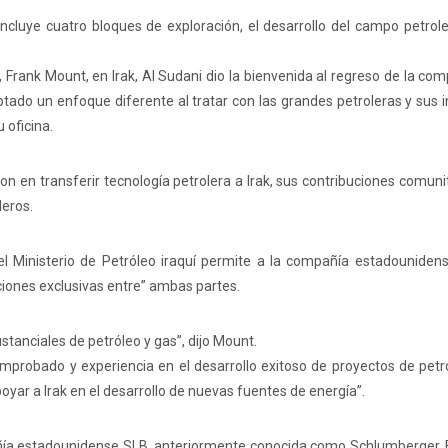
ncluye cuatro bloques de exploración, el desarrollo del campo petrol
 Frank Mount, en Irak, Al Sudani dio la bienvenida al regreso de la co
ptado un enfoque diferente al tratar con las grandes petroleras y sus 
 oficina.
 en transferir tecnología petrolera a Irak, sus contribuciones comunit
leros.
 Ministerio de Petróleo iraquí permite a la compañía estadounidens
ciones exclusivas entre” ambas partes.
stanciales de petróleo y gas”, dijo Mount.
mprobado y experiencia en el desarrollo exitoso de proyectos de petr
apoyar a Irak en el desarrollo de nuevas fuentes de energía”.
pañía estadounidense SLB, anteriormente conocida como Schlumberger. 