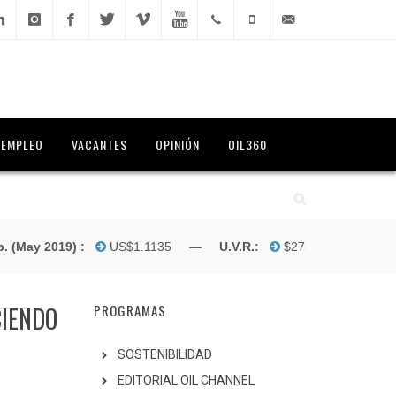
kedIn
Instagram
Facebook
Twitter
Vimeo
YouTube
(1) 300
312
info@oilchannel.tv
0700
374
5869
EMPLEO
VACANTES
OPINIÓN
OIL360
May 2019) :
US$1.1135 —
U.V.R.:
$275.7147 —
DTF
CIENDO
PROGRAMAS
SOSTENIBILIDAD
EDITORIAL OIL CHANNEL