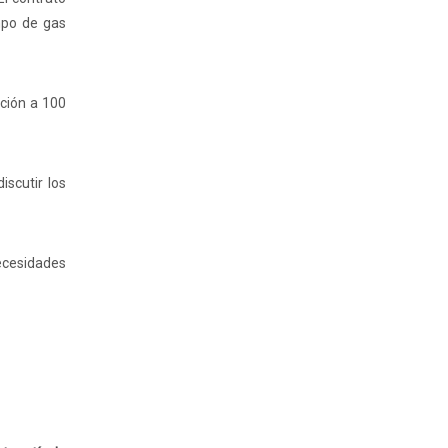
mpo de gas
cción a 100
scutir los
ecesidades