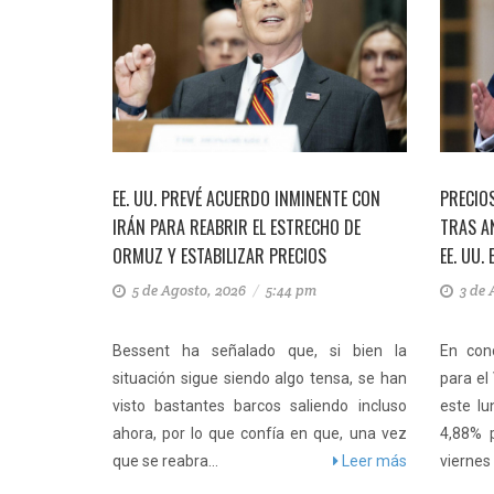
DE LISTA
EE. UU. PREVÉ ACUERDO INMINENTE CON
PRECIO
N DE 1
IRÁN PARA REABRIR EL ESTRECHO DE
TRAS A
ORMUZ Y ESTABILIZAR PRECIOS
EE. UU. 
5 de Agosto, 2026
/
5:44 pm
3 de 
 de grandes
Bessent ha señalado que, si bien la
En conc
a potencia
situación sigue siendo algo tensa, se han
para el
 eliminar
visto bastantes barcos saliendo incluso
este lu
proceso para
ahora, por lo que confía en que, una vez
4,88% p
Leer más
que se reabra...
Leer más
viernes E