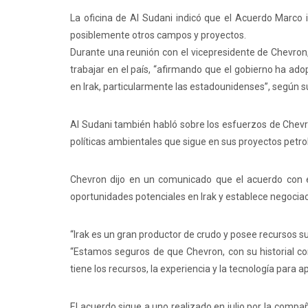
La oficina de Al Sudani indicó que el Acuerdo Marco i
posiblemente otros campos y proyectos.
Durante una reunión con el vicepresidente de Chevron,
trabajar en el país, “afirmando que el gobierno ha ado
en Irak, particularmente las estadounidenses”, según su
Al Sudani también habló sobre los esfuerzos de Chevron
políticas ambientales que sigue en sus proyectos petro
Chevron dijo en un comunicado que el acuerdo con el
oportunidades potenciales en Irak y establece negocia
“Irak es un gran productor de crudo y posee recursos su
“Estamos seguros de que Chevron, con su historial co
tiene los recursos, la experiencia y la tecnología para 
El acuerdo sigue a uno realizado en julio por la com