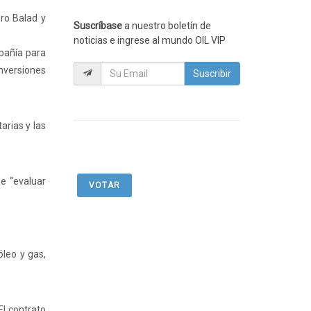
ero Balad y
Suscríbase
a nuestro boletín de
noticias e ingrese al mundo OIL VIP
mpañía para
inversiones
Suscribir
arias y las
e “evaluar
VOTAR
óleo y gas,
El contrato