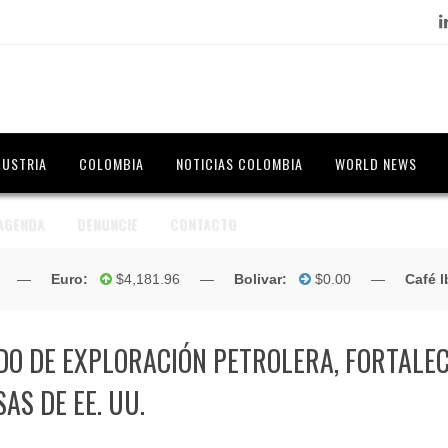
Lin
DUSTRIA
COLOMBIA
NOTICIAS COLOMBIA
WORLD NEWS
AGENDA
DENUNCIE
CONTACTO
1 —
Euro:
$4,181.96 —
Bolivar:
$0.00 —
Café lb. (
DO DE EXPLORACIÓN PETROLERA, FORTALE
AS DE EE. UU.