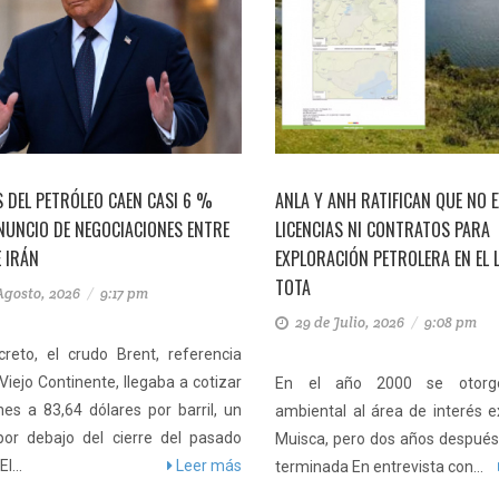
S DEL PETRÓLEO CAEN CASI 6 %
ANLA Y ANH RATIFICAN QUE NO 
NUNCIO DE NEGOCIACIONES ENTRE
LICENCIAS NI CONTRATOS PARA
E IRÁN
EXPLORACIÓN PETROLERA EN EL 
TOTA
Agosto, 2026
/
9:17 pm
29 de Julio, 2026
/
9:08 pm
reto, el crudo Brent, referencia
 Viejo Continente, llegaba a cotizar
En el año 2000 se otorgó
nes a 83,64 dólares por barril, un
ambiental al área de interés e
or debajo del cierre del pasado
Muisca, pero dos años después 
l...
Leer más
terminada En entrevista con...