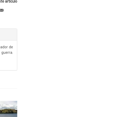
te artículo
nador de
 guerra.