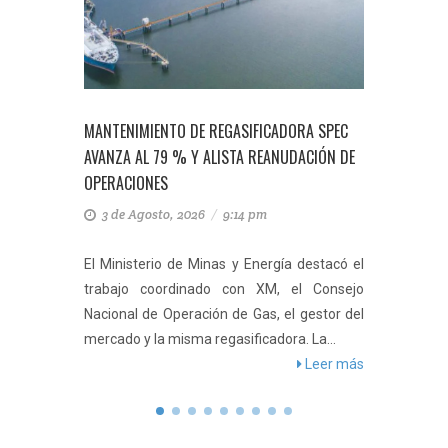
ES
MANTENIMIENTO DE REGASIFICADORA SPEC
ECOPETRO
EN
AVANZA AL 79 % Y ALISTA REANUDACIÓN DE
HALLAZGO 
OPERACIONES
CARIBE
3 de Agosto, 2026
/
9:14 pm
3 de Ag
mayor
El Ministerio de Minas y Energía destacó el
Sandía-1 
mpacto
trabajo coordinado con XM, el Consejo
42 kilómet
ector a
Nacional de Operación de Gas, el gestor del
de ag
buscar
mercado y la misma regasificadora. La...
Petrobra
er más
Leer más
nuevo...