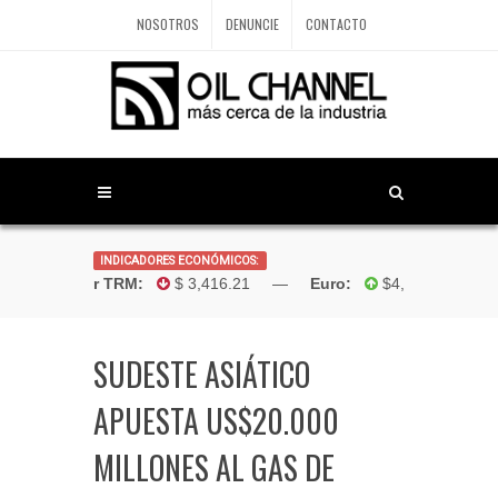
NOSOTROS
DENUNCIE
CONTACTO
INDICADORES ECONÓMICOS:
Dólar TRM:
$ 3,416.21 —
Euro:
$4,181.96 —
B
SUDESTE ASIÁTICO
APUESTA US$20.000
MILLONES AL GAS DE