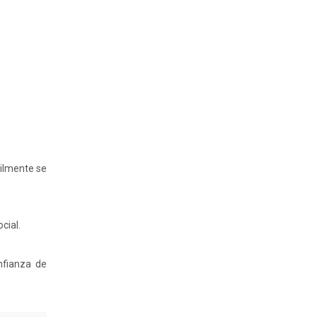
cilmente se
cial.
onfianza de