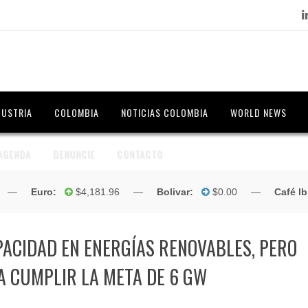
Lin
DUSTRIA
COLOMBIA
NOTICIAS COLOMBIA
WORLD NEWS
AGENDA
DENUNCIE
CONTACTO
—
Euro:
$4,181.96 —
Bolivar:
$0.00 —
Café lb. (May
ACIDAD EN ENERGÍAS RENOVABLES, PERO
A CUMPLIR LA META DE 6 GW