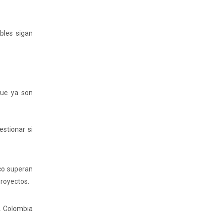
bles sigan
que ya son
estionar si
ico superan
proyectos.
a. Colombia