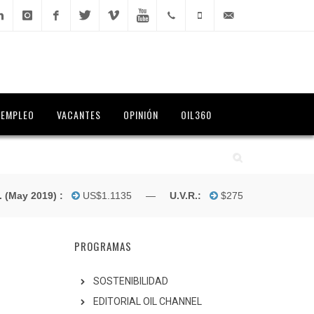
kedIn
Instagram
Facebook
Twitter
Vimeo
YouTube
(1) 300
312
info@oilchannel.tv
0700
374
5869
EMPLEO
VACANTES
OPINIÓN
OIL360
 2019) :
US$1.1135 —
U.V.R.:
$275.7147 —
DTF:
PROGRAMAS
SOSTENIBILIDAD
EDITORIAL OIL CHANNEL