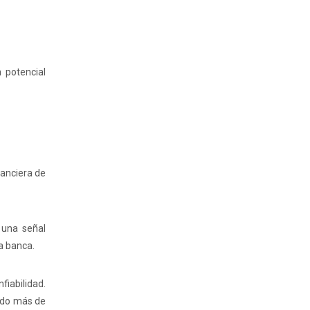
 potencial
nanciera de
 una señal
a banca.
fiabilidad.
ado más de