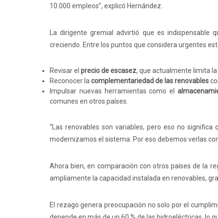
10.000 empleos”, explicó Hernández.
La dirigente gremial advirtió que es indispensable
creciendo. Entre los puntos que considera urgentes est
Revisar el
precio de escasez
, que actualmente limita la
Reconocer la
complementariedad de las renovables
co
Impulsar nuevas herramientas como el
almacenamie
comunes en otros países.
“Las renovables son variables, pero eso no significa 
modernizamos el sistema. Por eso debemos verlas como p
Ahora bien, en comparación con otros países de la reg
ampliamente la capacidad instalada en renovables, gra
El rezago genera preocupación no solo por el cumplimi
depende en más de un 60 % de las hidroeléctricas, lo q