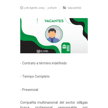
5 de Agosto, 2025
/
3:26 pm
VACANTES
- Contrato a término indefinido
- Tiempo Completo
- Presencial
Compañía multinacional del sector oil&gas
busca profesional responsable por