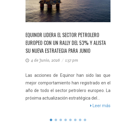
OS
EQUINOR LIDERA EL SECTOR PETROLERO
¿RECESI
 SECTOR
EUROPEO CON UN RALLY DEL 53% Y ALISTA
PETRÓLE
SU NUEVA ESTRATEGIA PARA JUNIO
EL PRIM
4 de Junio, 2026
/
1:57 pm
15 de
ueos y
Las acciones de Equinor han sido las que
Menor p
roleras:
mejor comportamiento han registrado en el
en el 
 provecho
año de todo el sector petrolero europeo. La
princi
cremento
próxima actualización estratégica del...
práctica
eer más
Leer más