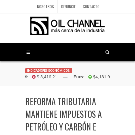
NOSOTROS
DENUNCIE
CONTACTO
INDICADORES ECONÓMICOS:
ólar TRM:
$ 3,416.21 —
Euro:
$4,181.96 —
Bolivar:
REFORMA TRIBUTARIA
MANTIENE IMPUESTOS A
PETRÓLEO Y CARBÓN E