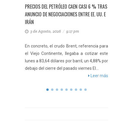
TRÓLEO CAEN CASI 6 % TRAS
PRECIOS DEL PETRÓLEO CAEN HASTA UN
OCIACIONES ENTRE EE. UU. E
% ANTE PAUSA EN LAS HOSTILIDADES 
EE. UU. E IRÁN
 2026
/
9:17 pm
27 de Julio, 2026
/
8:01 pm
 crudo Brent, referencia para
Los precios del petróleo se despl
ente, llegaba a cotizar este
ante un renovado optimismo en medi
lares por barril, un 4,88% por
pausa en la nueva fase de la guerra e
 del pasado viernes El...
Los precios del petróleo se...
Le
Leer más