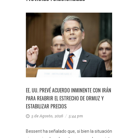
ECORTE
EE. UU. PREVÉ ACUERDO INMINENTE CON IRÁN
PRECIOS 
ÉRDIDA
PARA REABRIR EL ESTRECHO DE ORMUZ Y
ANUNCIO 
ESTABILIZAR PRECIOS
IRÁN
5 de Agosto, 2026
/
5:44 pm
3 de A
acada el
Bessent ha señalado que, si bien la situación
En concre