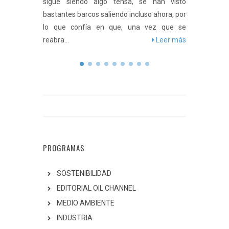
cia Los
sigue siendo algo tensa, se han visto
el Viejo 
orte de
bastantes barcos saliendo incluso ahora, por
lunes a 8
eer más
lo que confía en que, una vez que se
debajo del
reabra...
Leer más
PROGRAMAS
SOSTENIBILIDAD
EDITORIAL OIL CHANNEL
MEDIO AMBIENTE
INDUSTRIA