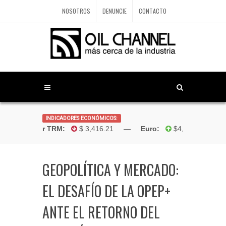
NOSOTROS
DENUNCIE
CONTACTO
INDICADORES ECONÓMICOS:
Dólar TRM:
$ 3,416.21 —
Euro:
$4,181.96 —
B
GEOPOLÍTICA Y MERCADO:
EL DESAFÍO DE LA OPEP+
ANTE EL RETORNO DEL