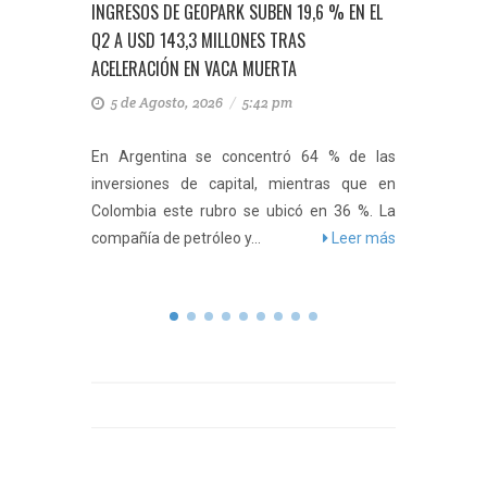
TO DE LA
INGRESOS DE GEOPARK SUBEN 19,6 % EN EL
ECOPETR
IA
Q2 A USD 143,3 MILLONES TRAS
FISCALÍA
ACELERACIÓN EN VACA MUERTA
INFORMA
5 de Agosto, 2026
/
5:42 pm
28 de 
antacruz
enta hoy
En Argentina se concentró 64 % de las
La comp
 donde el
inversiones de capital, mientras que en
que, has
efine...
Colombia este rubro se ubicó en 36 %. La
permiti
eer más
compañía de petróleo y...
Leer más
incident