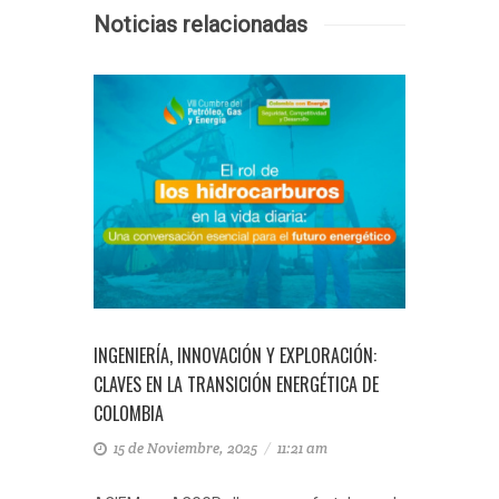
Noticias relacionadas
GENO
INGENIERÍA, INNOVACIÓN Y EXPLORACIÓN:
ASOCIACI
DE LA
CLAVES EN LA TRANSICIÓN ENERGÉTICA DE
FORTALECE
COLOMBIA
TÉCNICA 
ENERGÉTI
15 de Noviembre, 2025
/
11:21 am
30 de O