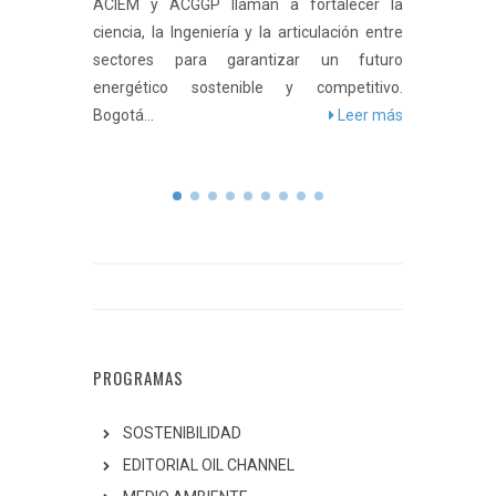
cia en
ACIEM y ACGGP llaman a fortalecer la
ble de
ciencia, la Ingeniería y la articulación entre
Asociac
ente. El
sectores para garantizar un futuro
innovaci
energético sostenible y competitivo.
garanti
er más
Bogotá...
Leer más
competit
prepara pa
PROGRAMAS
SOSTENIBILIDAD
EDITORIAL OIL CHANNEL